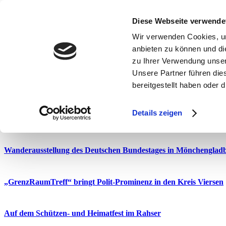
Diese Webseite verwende
KfW-Förderungen im Kreis Viersen sinken erneut
Wir verwenden Cookies, um
anbieten zu können und di
Mit PPP-Stipendium aus Kempen in die USA
zu Ihrer Verwendung unser
Unsere Partner führen die
bereitgestellt haben oder
Kreissportbund Viersen mit Aktionstag #move auf dem Hohen B
Details zeigen
Martin Plum fordert mehr Tempo beim deutsch-niederländischen
Wanderausstellung des Deutschen Bundestages in Mönchengladb
„GrenzRaumTreff“ bringt Polit-Prominenz in den Kreis Viersen
Auf dem Schützen- und Heimatfest im Rahser