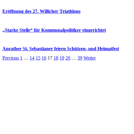
Eröffnung des 27. Willicher Triathlons
„Starke Stelle“ für Kommunalpolitiker eingerichtet
Anrather St. Sebastianer feiern Schützen- und Heimatfest
Previous
1
…
14
15
16
17
18
19
20
…
39
Weiter