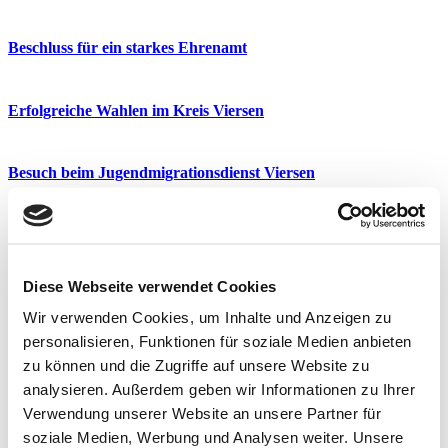
Beschluss für ein starkes Ehrenamt
Erfolgreiche Wahlen im Kreis Viersen
Besuch beim Jugendmigrationsdienst Viersen
Tag der Deutschen Einheit in Willich
Diese Webseite verwendet Cookies
Waldbrandübung „Heideblüte“ in Niederkrüchten
Wir verwenden Cookies, um Inhalte und Anzeigen zu
personalisieren, Funktionen für soziale Medien anbieten
100 Jahre Viersener Tambour Corps 1925 e.V.
zu können und die Zugriffe auf unsere Website zu
analysieren. Außerdem geben wir Informationen zu Ihrer
Verwendung unserer Website an unsere Partner für
PPP-Stipendiatin Sarah Emilia Hoffmann zurück aus den USA
soziale Medien, Werbung und Analysen weiter. Unsere