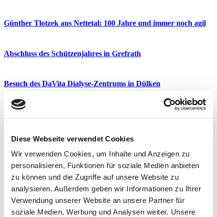
Günther Tlotzek aus Nettetal: 100 Jahre und immer noch agil
Abschluss des Schützenjahres in Grefrath
Besuch des DaVita Dialyse-Zentrums in Dülken
Demokratiekonferenz zum Thema Cyber-Mobbing
Diese Webseite verwendet Cookies
Besichtigung des Sanitätshaus Lettermann in Viersen
Wir verwenden Cookies, um Inhalte und Anzeigen zu
personalisieren, Funktionen für soziale Medien anbieten
Starkes Team beim Landesparteitag der CDU NRW
zu können und die Zugriffe auf unsere Website zu
analysieren. Außerdem geben wir Informationen zu Ihrer
Verwendung unserer Website an unsere Partner für
Ordensball der Narrenakademie im Dülkener Bürgerhaus
soziale Medien, Werbung und Analysen weiter. Unsere