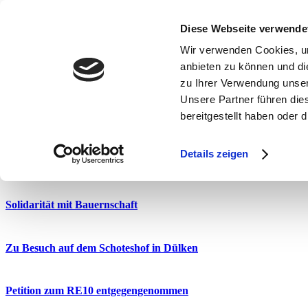
Diese Webseite verwende
Start in den Sitzungskarneval
Wir verwenden Cookies, um
anbieten zu können und di
Neujahrsempfang der Gemeinde Schwalmtal
zu Ihrer Verwendung unser
Unsere Partner führen die
bereitgestellt haben oder
Auf ins neue Jahr in Niederkrüchten
Details zeigen
Zwei Neujahrsempfänge an einem Tag
Solidarität mit Bauernschaft
Zu Besuch auf dem Schoteshof in Dülken
Petition zum RE10 entgegengenommen