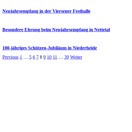
Neujahrsempfang in der Viersener Festhalle
Besondere Ehrung beim Neujahrsempfang in Nettetal
100-jähriges Schützen-Jubiläum in Niederheide
Previous
1
…
5
6
7
8
9
10
11
…
39
Weiter