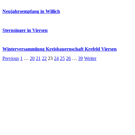
Neujahrsempfang in Willich
Sternsinger in Viersen
Winterversammlung Kreisbauernschaft Krefeld Viersen
Previous
1
…
20
21
22
23
24
25
26
…
39
Weiter