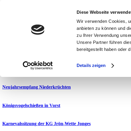
Diese Webseite verwende
Landesvertreterversammlung in Essen
Wir verwenden Cookies, um
anbieten zu können und di
Ein Funken Hoffnung
zu Ihrer Verwendung unser
Unsere Partner führen die
bereitgestellt haben oder
Voettocht 30. December
Details zeigen
Fotoreportage im Stern
Neujahrsempfang Niederkrüchten
Königsvogelschießen in Vorst
Karnevalssitzung der KG Jrön-Wette Jonges