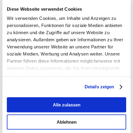
Diese Webseite verwendet Cookies
Wir verwenden Cookies, um Inhalte und Anzeigen zu
personalisieren, Funktionen für soziale Medien anbieten
Landwirtschaftliche Betriebe prägen unseren Kreis Viersen und
haben eine große Bedeutung für unsere Region.
zu können und die Zugriffe auf unsere Website zu
analysieren. Außerdem geben wir Informationen zu Ihrer
Heute habe ich die erste Winterversammlung der Kreisbauernschaft
Verwendung unserer Website an unsere Partner für
Krefeld-Viersen im Restaurant Secretis in Hinsbeck besucht. Neben
Kreislandwirt Paul-Christian Küskens, Ortslandwirt Andreas
soziale Medien, Werbung und Analysen weiter. Unsere
Wolfers und Geschäftsführer Sebastian Gores nahmen rund
Partner führen diese Informationen möglicherweise mit
Landwirte aus der Gemeinde Grefrath, der Stadt Nettetal und der
weiteren Daten zusammen, die Sie ihnen bereitgestellt
Stadt Viersen teil.
haben oder die sie im Rahmen Ihrer Nutzung der Dienste
In einem kurzen Grußwort habe ich die wesentlichen Weichen dafür
gesammelt haben.
erläutert, dass es auch in der Landwirtschaft wieder nach vorne geht.
Details zeigen
Dazu zählen für mich insbesondere Entlastungen, mehr
Planungssicherheit und bessere Rahmenbedingungen.
Herzlichen Dank für die Einladung und die vielen Einblicke in
Alle zulassen
unsere heimische Landwirtschaft! Es war ein sehr informativer und
gewinnbringender Austausch.
Ablehnen