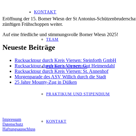
KONTAKT
Eröffnung der 15. Borner Wiesn der St Antonius-Schützenbruderschaf
zünftigen Frühschoppen weiter.
Auf eine friedliche und stimmungsvolle Borner Wiesn 2025!
TEAM
Neueste Beiträge
Rucksacktour durch Kreis Viersen: Steinforth GmbH
Rucksacktour durch Kreis Viersen: Gut Heimendahl
PRESSE UND FOTOS
Rucksacktour durch Kreis Viersen: St. Annenhof
Morgenparade des ASV Willich durch die Stadt
25 Jahre Mounty-Zug in Dülken
PRAKTIKUM UND STIPENDIUM
Impressum
KONTAKT
Datenschutz
Haftungsausschluss