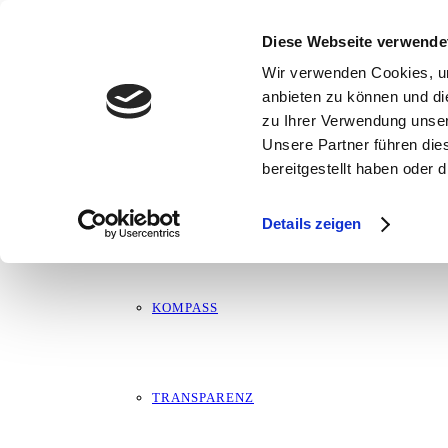
Eröffnung der Borner Wiesn
ÜBER MICH
Diese Webseite verwende
Wir verwenden Cookies, um
7. September 2025
anbieten zu können und di
zu Ihrer Verwendung unser
MARTIN
Unsere Partner führen die
bereitgestellt haben oder
LEBENSLAUF
Details zeigen
KOMPASS
TRANSPARENZ