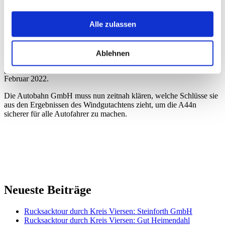
Bereits jetzt wird an der A44n auf besondere Gefahrenlagen
Alle zulassen
reagiert, etwa durch Geschwindigkeitsreduzierungen bei Wind oder
Warnhinweise über die digitalen Anzeigen des Autobahnnetzes. Seit
Inbetriebnahme der rund zehn Kilometer langen Trasse haben
insgesamt sechs Starkwindereignisse zu ihrer Sperrung und zu einer
Ablehnen
Verdrängung des Fernverkehrs auf das untergeordnete Straßennetz
geführt. Die letzte Sperrung erfolgte zwischen dem 18. und 22.
Februar 2022.
Die Autobahn GmbH muss nun zeitnah klären, welche Schlüsse sie
aus den Ergebnissen des Windgutachtens zieht, um die A44n
sicherer für alle Autofahrer zu machen.
Neueste Beiträge
Rucksacktour durch Kreis Viersen: Steinforth GmbH
Rucksacktour durch Kreis Viersen: Gut Heimendahl