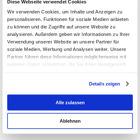
Diese Webseite verwendet Cookies
Wir verwenden Cookies, um Inhalte und Anzeigen zu
personalisieren, Funktionen für soziale Medien anbieten
Film ab! Das Freilichtmuseum Niederrhein und die
Kreismusikschule Viersen haben das Museumsgelände rund um die
zu können und die Zugriffe auf unsere Website zu
Dorenburg in Grefrath wieder in eine große Bühne verwandelt und
analysieren. Außerdem geben wir Informationen zu Ihrer
ein stimmungsvolles Programm aus Musik-, Theater- und
Verwendung unserer Website an unsere Partner für
Lichtinszenierungen geboten.
soziale Medien, Werbung und Analysen weiter. Unsere
Die „Nacht der Sinne“ stand in diesem Jahr dabei ganz im Zeichen
Partner führen diese Informationen möglicherweise mit
des großen Kino – Popcorn und Science Fiction inklusive.
weiteren Daten zusammen, die Sie ihnen bereitgestellt
Ein absolutes Kulturhighlight in unserem Kreis, das ich auch im
haben oder die sie im Rahmen Ihrer Nutzung der Dienste
nächsten Jahr sicher wieder mit der ganzen Familie besuchen werde.
gesammelt haben.
Details zeigen
Alle zulassen
Ablehnen