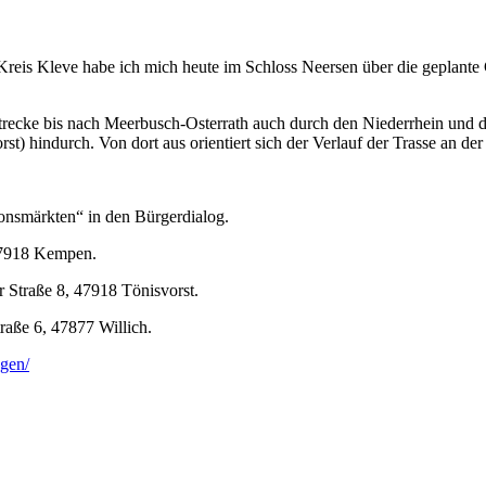
reis Kleve habe ich mich heute im Schloss Neersen über die geplan
ecke bis nach Meerbusch-Osterrath auch durch den Niederrhein und das 
t) hindurch. Von dort aus orientiert sich der Verlauf der Trasse an de
nsmärkten“ in den Bürgerdialog.
47918 Kempen.
er Straße 8, 47918 Tönisvorst.
raße 6, 47877 Willich.
ngen/