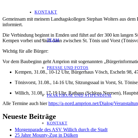
KONTAKT
Gemeinsam mit meinem Landtagskollegen Stephan Wolters aus dem K
informiert.
Die Verbindung beginnt in Emden und führt auf der 300 km langen Str
TEAM
Kempen vorbei und läuft dann zwischen St. Tönis und Vorst (Tönisvors
Wichtig für alle Bürger:
Vor dem Baubeginn geht Amprion mit sogenannten „Bürgerinformatio
PRESSE UND FOTOS
Kempen, 31.08., 10-12 Uhr, Bürgerhaus Vösch, Escheln 98, 
T
önisvorst, 31.08., 14-16 Uhr, Sitzungssaal in Vorst, St. Tönis
Willich, 31.08., 17-19 Uhr, Rathaus (Schloss Neersen), Hauptst
PRAKTIKUM UND STIPENDIUM
Alle Termine auch hier
https://a-nord.amprion.net/Dialog/Veranstaltu
Neueste Beiträge
KONTAKT
Morgenparade des ASV Willich durch die Stadt
25 Jahre Mounty-Zug in Dülken