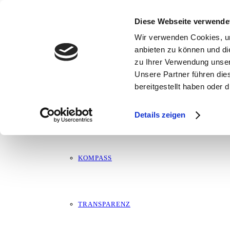
Info-Veranstaltung zur Verbindung A-Nor
ÜBER MICH
Diese Webseite verwende
Wir verwenden Cookies, um
28. August 2023
anbieten zu können und di
zu Ihrer Verwendung unser
MARTIN
Unsere Partner führen die
bereitgestellt haben oder
LEBENSLAUF
Details zeigen
KOMPASS
TRANSPARENZ