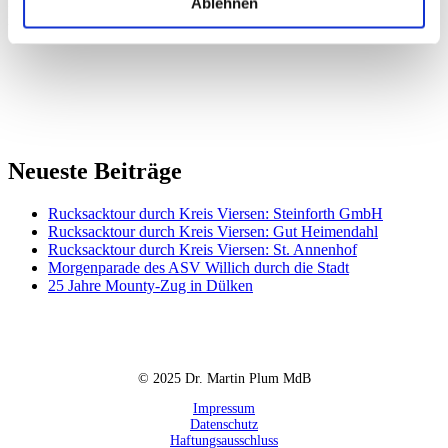
Herzlichen Dank für Euer großes Engagement! Ich werde es auch
Ablehnen
im kommenden Jahr wieder gerne unterstützen!
Neueste Beiträge
Rucksacktour durch Kreis Viersen: Steinforth GmbH
Rucksacktour durch Kreis Viersen: Gut Heimendahl
Rucksacktour durch Kreis Viersen: St. Annenhof
Morgenparade des ASV Willich durch die Stadt
25 Jahre Mounty-Zug in Dülken
© 2025 Dr. Martin Plum MdB
Impressum
Datenschutz
Haftungsausschluss