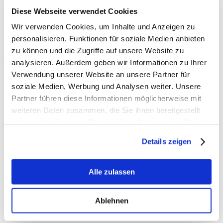
Diese Webseite verwendet Cookies
Wir verwenden Cookies, um Inhalte und Anzeigen zu
personalisieren, Funktionen für soziale Medien anbieten
Diesen Rübenroder konnte man heute beim Erntedankfest der
zu können und die Zugriffe auf unsere Website zu
Kreisbauernschaft Viersen
im Niederrheinisches Freilichtmuseum in
Grefrath bewundern. Modernste Technik die auf Äckern in unserem
analysieren. Außerdem geben wir Informationen zu Ihrer
Kreis Viersen zum Einsatz kommt.
Verwendung unserer Website an unsere Partner für
soziale Medien, Werbung und Analysen weiter. Unsere
Zu Beginn beim ökumenischen Freiluft-Gottesdienst vor der
Dorenburg und dem anschließenden Empfang der
Partner führen diese Informationen möglicherweise mit
Kreisbauernschaft waren nicht nur Kreislandwirt Paul-Christian
weiteren Daten zusammen, die Sie ihnen bereitgestellt
Küskens und viele weitere Vertreter der heimischen Landwirtschaft,
haben oder die sie im Rahmen Ihrer Nutzung der Dienste
sondern unter anderem auch unser Landrat Dr. Andreas Coenen
sowie unsere Landtagsabgeordneten Britta Oellers und NRW-
gesammelt haben.
Details zeigen
Finanzminister Marcus Optendrenk vor Ort mit dabei.
Den traditionellen Bauernmarkt auf dem Gelände des
Freilichtmuseums habe ich anschließend gemeinsam mit meiner
Alle zulassen
Familie erkundet. Bei strahlendem Sonnenschein ein tolles &
äußerst schmackhaftes Erlebnis!
Ablehnen