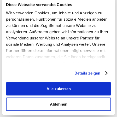
Diese Webseite verwendet Cookies
Tolle Stimmung herrschte gestern im
Seerosensaal in
Wir verwenden Cookies, um Inhalte und Anzeigen zu
Lobberich!
Dort feierte der Bezirksverband Nettetal-Grefrath seinen
personalisieren, Funktionen für soziale Medien anbieten
Bezirks-Gala-Ball 2023.
zu können und die Zugriffe auf unsere Website zu
analysieren. Außerdem geben wir Informationen zu Ihrer
Im Mittelpunkt stand natürlich Bezirkskönig Tim van
Verwendung unserer Website an unsere Partner für
Overbrüggen von der
St. Anna und Hubertus Bruderschaft 1804 e.
soziale Medien, Werbung und Analysen weiter. Unsere
V.
aus Schaag. Angeführt von Bezirksbundesmeister Hans
Puschmann ließen ihn über 600 Schützenbrüder und -schwestern
Partner führen diese Informationen möglicherweise mit
aus allen 13 Bruderschaften aus der
Stadt Nettetal
& der
Gemeinde
weiteren Daten zusammen, die Sie ihnen bereitgestellt
Grefrath
hochleben.
haben oder die sie im Rahmen Ihrer Nutzung der Dienste
Für klasse Musik und eine volle Tanzfläche sorgten neben dem
gesammelt haben.
Spielmannszug „Frisch Auf“ Hinsbeck 1963 e.V.
die
Heier Jonges
Details zeigen
– Die Partyband
.
Herz
lichen Dank, dass ich als Ehrengast dabei sein durfte und so
Alle zulassen
freundlich begrüßt und empfangen worden bin. Auch für mich war
das ein krönender Abschluss meines Schützenjahres.
Ablehnen