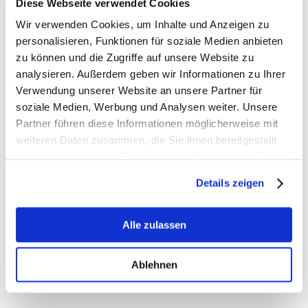
Diese Webseite verwendet Cookies
Wir verwenden Cookies, um Inhalte und Anzeigen zu
personalisieren, Funktionen für soziale Medien anbieten
zu können und die Zugriffe auf unsere Website zu
Sollte man sich schon als junger Mensch engagieren? Mit welchen
Themen beschäftigen Sie sich aktuell im Bundestag? Was tun Sie
analysieren. Außerdem geben wir Informationen zu Ihrer
persönlich für die Umwelt?
Verwendung unserer Website an unsere Partner für
soziale Medien, Werbung und Analysen weiter. Unsere
Solche und ähnliche Fragen haben mir gestern mehr als 80
Schülerinnen & Schüler aus der
Stadt Willich
gestellt. Gleich drei
Partner führen diese Informationen möglicherweise mit
10. Klassen des Lise-Meitner-Gymnasiums aus Anrath waren bei
weiteren Daten zusammen, die Sie ihnen bereitgestellt
mir im Deutschen Bundestag zu Besuch. Nach einem Besuch auf
haben oder die sie im Rahmen Ihrer Nutzung der Dienste
der Besuchertribüne des Plenarsaals & der Kuppel des
Reichstagsgebäudes hatten wir ein interessanten Austausch im Paul-
gesammelt haben.
Details zeigen
Löbe-Haus.
Herz
lichen Dank für Euren Besuch & die spannenden Fragen! Ich
wünsche Euch noch eine schöne Zeit in Berlin & kommt danach
Alle zulassen
wieder gut zurück nach Hause in unseren
Kreis Viersen
!
Ablehnen