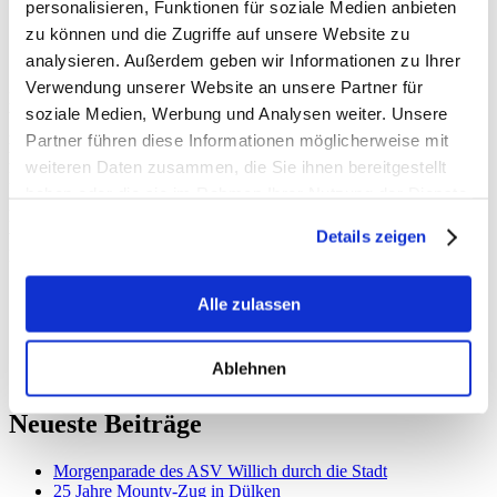
personalisieren, Funktionen für soziale Medien anbieten
zu können und die Zugriffe auf unsere Website zu
analysieren. Außerdem geben wir Informationen zu Ihrer
Verwendung unserer Website an unsere Partner für
Der Orange Day war heute auch auf dem
Viersener
soziale Medien, Werbung und Analysen weiter. Unsere
Wochenmarkt
präsent. Dort machte der
ZONTA Club Viersen Area
mit vielen engagierten Mitgliedern und einem großen Zelt auf den
Partner führen diese Informationen möglicherweise mit
heutigen Internationalen Tag zur Beseitigung von Gewalt gegen
weiteren Daten zusammen, die Sie ihnen bereitgestellt
Frauen aufmerksam.
haben oder die sie im Rahmen Ihrer Nutzung der Dienste
Herz
lichen Dank für Euer großes Engagement! Ihr setzt damit ein
gesammelt haben.
wichtiges Zeichen gegen Benachteiligung von und Gewalt gegen
Details zeigen
Mädchen und Frauen.
Alle zulassen
Ablehnen
Neueste Beiträge
Morgenparade des ASV Willich durch die Stadt
25 Jahre Mounty-Zug in Dülken