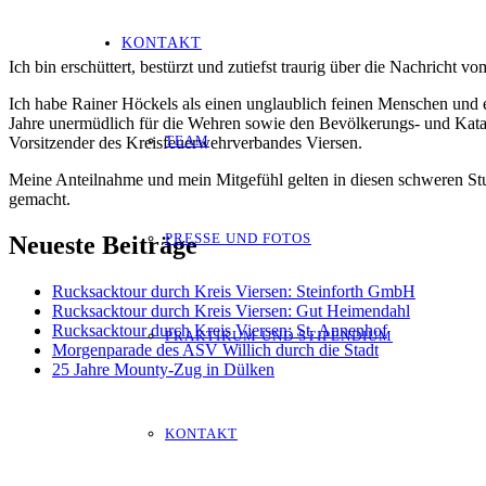
KONTAKT
Ich bin erschüttert, bestürzt und zutiefst traurig über die Nachricht 
Ich habe Rainer Höckels als einen unglaublich feinen Menschen und e
Jahre unermüdlich für die Wehren sowie den Bevölkerungs- und Katast
TEAM
Vorsitzender des Kreisfeuerwehrverbandes Viersen.
Meine Anteilnahme und mein Mitgefühl gelten in diesen schweren Stu
gemacht.
PRESSE UND FOTOS
Neueste Beiträge
Rucksacktour durch Kreis Viersen: Steinforth GmbH
Rucksacktour durch Kreis Viersen: Gut Heimendahl
Rucksacktour durch Kreis Viersen: St. Annenhof
PRAKTIKUM UND STIPENDIUM
Morgenparade des ASV Willich durch die Stadt
25 Jahre Mounty-Zug in Dülken
KONTAKT