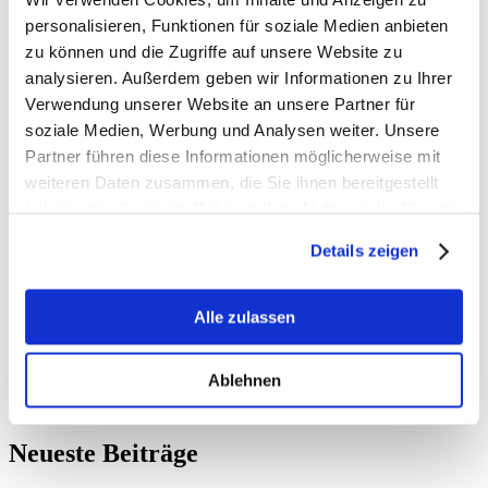
personalisieren, Funktionen für soziale Medien anbieten
zu können und die Zugriffe auf unsere Website zu
analysieren. Außerdem geben wir Informationen zu Ihrer
Ich freue mich sehr, das die Gemeinde Schwalmtal erneut eine hohe
Verwendung unserer Website an unsere Partner für
Summe an Fördermitteln des Bundes erhält!
soziale Medien, Werbung und Analysen weiter. Unsere
Nach der Förderung der Umbauarbeiten des Areals Kent-School
Partner führen diese Informationen möglicherweise mit
war Schwalmtal nun im Programm „Fördermaßnahme zum
weiteren Daten zusammen, die Sie ihnen bereitgestellt
Natürlichen Klimaschutz in kommunalen Gebieten im ländlichen
haben oder die sie im Rahmen Ihrer Nutzung der Dienste
Raum“ erfolgreich. Für zwei Maßnahmen gibt der Bund hier
insgesamt eine Summe von 886.312 Euro.
gesammelt haben.
Details zeigen
Stellvertretend meinen herzlichen Glückwunsch an Bürgermeister
Andreas Gisbertz.
Alle zulassen
Ablehnen
Neueste Beiträge