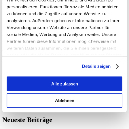
personalisieren, Funktionen für soziale Medien anbieten
zu können und die Zugriffe auf unsere Website zu
analysieren. Außerdem geben wir Informationen zu Ihrer
Nicht nur für Menschen in Krefeld, sondern auch in unserem Kreis
Verwendung unserer Website an unsere Partner für
Viersen ist die Volksbank Krefeld ein fester Anlaufpunkt in puncto
soziale Medien, Werbung und Analysen weiter. Unsere
Geld- und Wertpapiergeschäfte.
Partner führen diese Informationen möglicherweise mit
Heute habe ich mich mit den beiden Vorständen Stefan Rinsch und
weiteren Daten zusammen, die Sie ihnen bereitgestellt
Christoph Gommans über den derzeitigen Arbeitskräftemangel,
haben oder die sie im Rahmen Ihrer Nutzung der Dienste
überbordende Bürokratie und die Situation genossenschaftlicher
Banken in Deutschland unterhalten.
gesammelt haben.
Details zeigen
Herzlichen Dank für das sehr informative Gespräch! Wir bleiben
gerne im Austausch miteinander.
Alle zulassen
Ablehnen
Neueste Beiträge