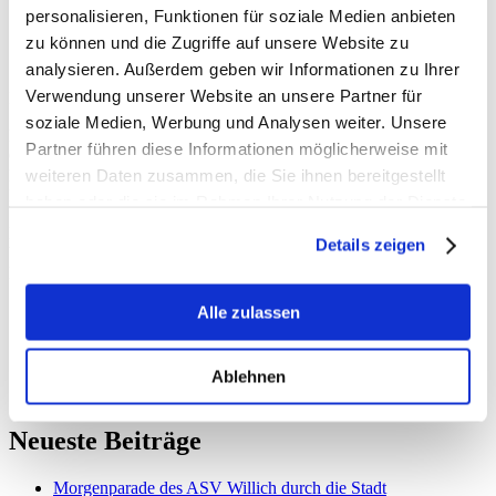
personalisieren, Funktionen für soziale Medien anbieten
zu können und die Zugriffe auf unsere Website zu
analysieren. Außerdem geben wir Informationen zu Ihrer
Verwendung unserer Website an unsere Partner für
In Verantwortung führen.
soziale Medien, Werbung und Analysen weiter. Unsere
Heute hat der Bundesparteitag der CDU in Berlin begonnen.
Partner führen diese Informationen möglicherweise mit
Gemeinsam mit meinen Kolleginnen und Kollegen aus der CDU
weiteren Daten zusammen, die Sie ihnen bereitgestellt
Kreis Viersen Henriette Gehse, Stefan Berger, Angelika Feller und
Marcus Optendrenk bin ich vor Ort.
haben oder die sie im Rahmen Ihrer Nutzung der Dienste
gesammelt haben.
Heute stehen die Wahlen zum Bundesvorstand und morgen die
Details zeigen
Verabschiedung des neuen Grundsatzprogramms auf dem
Programm. Die CDU ist wieder da!
Alle zulassen
Ablehnen
Neueste Beiträge
Morgenparade des ASV Willich durch die Stadt