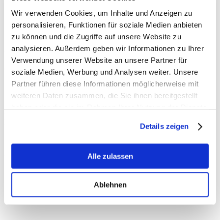
Wir verwenden Cookies, um Inhalte und Anzeigen zu
personalisieren, Funktionen für soziale Medien anbieten
zu können und die Zugriffe auf unsere Website zu
Erste Station meiner #Rucksacktour durch unseren Kreis Viersen
analysieren. Außerdem geben wir Informationen zu Ihrer
war in diesem Jahr Brocker Möhren in der Stadt Willich.
Verwendung unserer Website an unsere Partner für
Gemeinsam mit dem stellvertretenden Geschäftsführer Johannes
soziale Medien, Werbung und Analysen weiter. Unsere
Blum und Helene Claßen, Leiterin des Qualitätsmanagments, habe
Partner führen diese Informationen möglicherweise mit
ich die hochmodernen Sortierung und Verpackung der Möhren
weiteren Daten zusammen, die Sie ihnen bereitgestellt
besichtigt. Von Bio- bis Snack-Möhren hat das 1950 in Niederheide
gegründete Unternehmen alles im Sortiment. Beim gemeinsamen
haben oder die sie im Rahmen Ihrer Nutzung der Dienste
Gespräch ging es dann unter anderem um bürokratische Hürden, die
gesammelt haben.
Düngeverordnung und den Arbeitskräftemangel.
Details zeigen
Herzlichen Dank für den interessanten Austausch und den sehr
leckeren Möhrensaft! Er war genau die richtige Stärkung für die
Alle zulassen
nächste Etappe meiner Tour.
Ablehnen