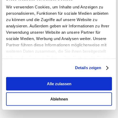
Wir verwenden Cookies, um Inhalte und Anzeigen zu
personalisieren, Funktionen für soziale Medien anbieten
zu können und die Zugriffe auf unsere Website zu
Welcher Ort wäre besser für eine Einkehr geeignet als ein Kloster?
analysieren. Außerdem geben wir Informationen zu Ihrer
Deswegen habe ich auf dem ersten Teil meiner Rucksacktour durch
Verwendung unserer Website an unsere Partner für
unseren Kreis Viersen in der Abtei Mariendonk in der Gemeinde
Grefrath übernachtet.
soziale Medien, Werbung und Analysen weiter. Unsere
Partner führen diese Informationen möglicherweise mit
Priorin Schwester Justina gab mir am nächsten Morgen einen
weiteren Daten zusammen, die Sie ihnen bereitgestellt
Einblick in das Leben im Kloster. Besonders beeindruckt hat mich
der weitläufige Garten und die Paramenten-Werkstatt, in der bis
haben oder die sie im Rahmen Ihrer Nutzung der Dienste
heute Textilien für die Liturgie, Fahnen für Schützenbruderschaften
gesammelt haben.
und einiges mehr von Hand gewebt und bestickt werden.
Details zeigen
Herzlichen Dank für die große Gastfreundschaft und den tollen
Aufenthalt! Gerne wäre ich noch etwas länger in der Gemeinschaft
Alle zulassen
der Benediktinerinnen zu Gast geblieben.
Ablehnen