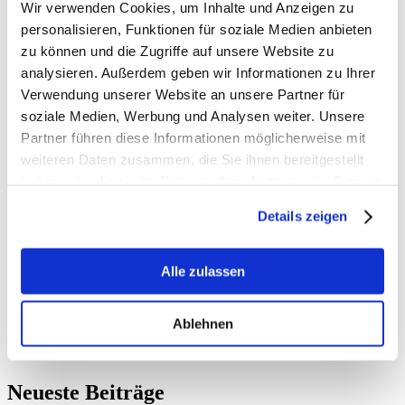
Wir verwenden Cookies, um Inhalte und Anzeigen zu
personalisieren, Funktionen für soziale Medien anbieten
zu können und die Zugriffe auf unsere Website zu
analysieren. Außerdem geben wir Informationen zu Ihrer
Für viele Schülerinnen und Schüler der 10. Klasse des Janusz-
Verwendung unserer Website an unsere Partner für
Korczak-Realschule Schwalmtal steht im nächsten Jahr der Start ins
Berufsleben an. Im Rahmen ihrer Abschlussfahrt nach Berlin haben
soziale Medien, Werbung und Analysen weiter. Unsere
gestern rund 30 Schülerinnen und Schüler den Bundestag besucht.
Partner führen diese Informationen möglicherweise mit
weiteren Daten zusammen, die Sie ihnen bereitgestellt
Nach einem Info-Vortrag und einer Führung durch die Gebäude
stand ein Gespräch mit mir per Video in einem Sitzungssaal auf dem
haben oder die sie im Rahmen Ihrer Nutzung der Dienste
Programm.
gesammelt haben.
Details zeigen
Herzlichen Dank für Euren Besuch in Berlin und die vielen
interessanten Fragen! Kommt gut nach Hause in unseren Kreis
Viersen.
Alle zulassen
Ablehnen
Neueste Beiträge