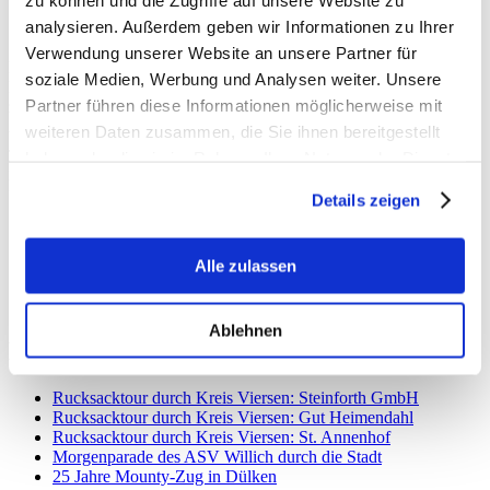
analysieren. Außerdem geben wir Informationen zu Ihrer
Verwendung unserer Website an unsere Partner für
Bühnenprogramm, Trödelmarkt, Cafeteria – das Kinderfest des
soziale Medien, Werbung und Analysen weiter. Unsere
Kinderschutzbundes Willich am Wochenende hatte wie immer viel
Partner führen diese Informationen möglicherweise mit
zu bieten.
Auch ich habe das Fest besucht und gemeinsam mit Barbara
weiteren Daten zusammen, die Sie ihnen bereitgestellt
Jäschke bei bestem Wetter die Verlosund durchgeführt.
haben oder die sie im Rahmen Ihrer Nutzung der Dienste
Herzlichen Dank für die Einladung! Es war wiedermal ein tolles
gesammelt haben.
Fest für die ganze Familie.
Details zeigen
Alle zulassen
Ablehnen
Neueste Beiträge
Rucksacktour durch Kreis Viersen: Steinforth GmbH
Rucksacktour durch Kreis Viersen: Gut Heimendahl
Rucksacktour durch Kreis Viersen: St. Annenhof
Morgenparade des ASV Willich durch die Stadt
25 Jahre Mounty-Zug in Dülken