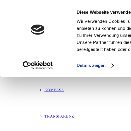
Proklamation in Niederkrüchten
ÜBER MICH
Diese Webseite verwende
Wir verwenden Cookies, um
23. November 2024
anbieten zu können und di
zu Ihrer Verwendung unser
MARTIN
Unsere Partner führen die
bereitgestellt haben oder
LEBENSLAUF
Details zeigen
KOMPASS
TRANSPARENZ