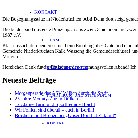
KONTAKT
Die Begegnungsstätte in Niederkrüchten bebt! Denn dort steigt gerade
Die beiden sind das erste Prinzenpaar aus zwei Gemeinden und zwei 
1987 e.V.
TEAM
Klar, dass ich den beiden schon beim Empfang alles Gute und eine t
Gemeinde Niederkrüchten Kalle Wassong die Gemeindeschlüssel und i
Morgen.
Herzlichen Dank für die Einladung den stimmungsvollen Abend! Ich 
PRESSE UND FOTOS
Neueste Beiträge
Morgenparade des ASV Willich durch die Stadt
PRAKTIKUM UND STIPENDIUM
25 Jahre Mounty-Zug in Dülken
125 Jahre Turn- und Sportfreunde Bracht
Wir Fohlen sind überall – auch in Berlin!
Boisheim holt Bronze bei „Unser Dorf hat Zukunft“
KONTAKT