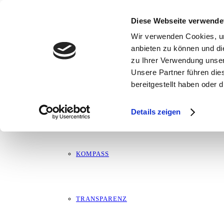
Straßenwahlkampf im Regen
ÜBER MICH
Diese Webseite verwende
Wir verwenden Cookies, um
24. Januar 2025
anbieten zu können und di
zu Ihrer Verwendung unser
MARTIN
Unsere Partner führen die
bereitgestellt haben oder
LEBENSLAUF
Details zeigen
KOMPASS
TRANSPARENZ