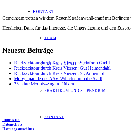
KONTAKT
Gemeinsam trotzen wir dem Regen!Straßenwahlkampf mit Berlinern v
Herzlichen Dank für das Interesse, die Unterstützung und den Zuspru
TEAM
Neueste Beiträge
Rucksacktour durch Kreis Viersen: Steinforth GmbH
PRESSE UND FOTOS
Rucksacktour durch Kreis Viersen: Gut Heimendahl
Rucksacktour durch Kreis Viersen: St. Annenhof
Morgenparade des ASV Willich durch die Stadt
25 Jahre Mounty-Zug in Dülken
PRAKTIKUM UND STIPENDIUM
KONTAKT
Impressum
Datenschutz
Haftungsausschluss