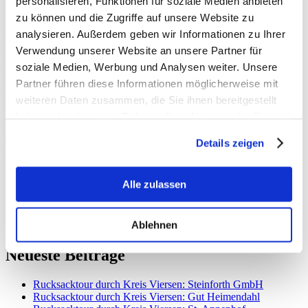
personalisieren, Funktionen für soziale Medien anbieten
zu können und die Zugriffe auf unsere Website zu
analysieren. Außerdem geben wir Informationen zu Ihrer
Vier Wochen vor der Wahl habe ich heute auch mal etwas Kraft
Verwendung unserer Website an unsere Partner für
getankt – natürlich in unserem Kreis Viersen!
soziale Medien, Werbung und Analysen weiter. Unsere
Beim Familienausflug zum Hariksee zeigte sich sogar kurz die
Partner führen diese Informationen möglicherweise mit
Sonne. Das machte die Runde um den ganzen See noch einmal
weiteren Daten zusammen, die Sie ihnen bereitgestellt
schöner.
haben oder die sie im Rahmen Ihrer Nutzung der Dienste
Morgen starte ich dann nach Berlin in die letzte Sitzungswoche vor
gesammelt haben.
der Wahl. Euch wünsche ich einen schönen Sonntagabend und eine
Details zeigen
gute neue Woche!
Alle zulassen
Ablehnen
Neueste Beiträge
Rucksacktour durch Kreis Viersen: Steinforth GmbH
Rucksacktour durch Kreis Viersen: Gut Heimendahl