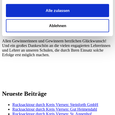
Besonders spannend fand ich das Projekt „Der digitale
Bienenstock“ von Jan Altenburg, Schüler der Gesamtachule
Brüggen. Er ist mit dieser tollen Idee Regionalsieger geworden hat
Alle zulassen
den Sonderpreis der Unternehmerschaft Niederrhein gewonnen.
2.und3. Preise erhielten außerdem die Johannes Kepler Realschule
Ablehnen
Süchteln , die Janusz-Koczak-Realschule und das Michael-Ende-
Gymnasium.
Allen Gewinnerinnen und Gewinnern herzlichen Glückwunsch!
Und ein großes Dankeschön an die vielen engagierten Lehrerinnen
und Lehrer an unseren Schulen, die durch Ihren Einsatz solche
Erfolge erst möglich machen.
Neueste Beiträge
Rucksacktour durch Kreis Viersen: Steinforth GmbH
Rucksacktour durch Kreis Viersen: Gut Heimendahl
Rucksacktour durch Kreis Viersen: St. Annenhof