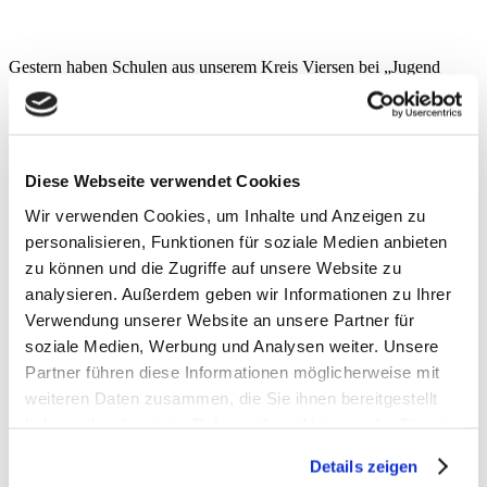
Gestern haben Schulen aus unserem Kreis Viersen bei „Jugend
forscht“ und „Jugend forscht Junior“ in Krefeld so richtig
abgesahnt! Ich war bei der Preisverleihung dabei und habe über die
tollen Projekte der hellen Köpfe gestaunt. Hier die Ergebnisse:
Regionalsiege bei „Jugend forscht“ gingen an das Städtisches
Diese Webseite verwendet Cookies
Gymnasium Thomaeum Kempen (Bereich Biologie), die
Gesamtschule Brüggen (Bereiche Technik und Chemie), die
Wir verwenden Cookies, um Inhalte und Anzeigen zu
Liebfrauenschule Mülhausen (Bereich Arbeitswelt), die Robert-
Schumann Europaschule in der Stadt Willich (Bereich Chemie) und
personalisieren, Funktionen für soziale Medien anbieten
das Luise-von-Duesberg-Gymnasium Kempen (Bereich Technik).
zu können und die Zugriffe auf unsere Website zu
analysieren. Außerdem geben wir Informationen zu Ihrer
Regionalsiege bei „Jugend forscht Junior“ gingen am das Lise
Meitner Gymnasium Anrath (Bereich Geo- und
Verwendung unserer Website an unsere Partner für
Raumwissenschaften) und die Liebfrauenschule Mülhausen
soziale Medien, Werbung und Analysen weiter. Unsere
(Bereich Technik).
Partner führen diese Informationen möglicherweise mit
Sonderpreise gab es für die Janusz Korczak Realschule aus der
weiteren Daten zusammen, die Sie ihnen bereitgestellt
Gemeinde Schwalmtal sowie die Anne-Frank-Gesamtschule Viersen
haben oder die sie im Rahmen Ihrer Nutzung der Dienste
und die Gesamtschule Brüggen, die Liebfrauenschule Mülhausen
gesammelt haben.
und das Michael Ende Gymnasium aus der Stadt Tönisvorst.
Details zeigen