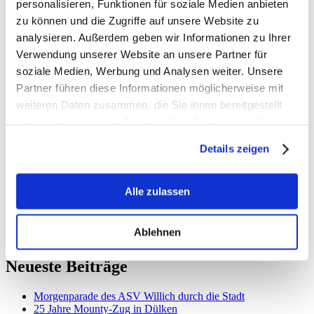
personalisieren, Funktionen für soziale Medien anbieten
zu können und die Zugriffe auf unsere Website zu
analysieren. Außerdem geben wir Informationen zu Ihrer
Verwendung unserer Website an unsere Partner für
Jetzt hat Deutschland einen neuen Bundeskanzler!
soziale Medien, Werbung und Analysen weiter. Unsere
Es hat einen kleinen Moment länger gedauert als geplant. Aber
Partner führen diese Informationen möglicherweise mit
schon jede erfolgreiche Weltraummission hat verspätet begonnen.
weiteren Daten zusammen, die Sie ihnen bereitgestellt
haben oder die sie im Rahmen Ihrer Nutzung der Dienste
Herzlichen Glückwunsch, lieber Friedrich Merz, und vor allem viel
Erfolg für die neue Aufgabe! Jetzt kann die neue Bundesregierung
gesammelt haben.
endlich damit beginnen, unser Land wieder auf Erfolgskurs zu
Details zeigen
bringen.
Alle zulassen
Ablehnen
Neueste Beiträge
Morgenparade des ASV Willich durch die Stadt
25 Jahre Mounty-Zug in Dülken