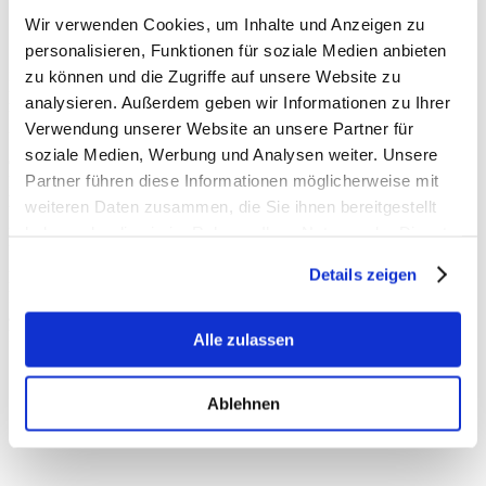
Wir verwenden Cookies, um Inhalte und Anzeigen zu
personalisieren, Funktionen für soziale Medien anbieten
Zwei spannende Wochen lang hat Lara Meyer, Schülerin am
zu können und die Zugriffe auf unsere Website zu
Michael-Ende-Gymnasium in Tönisvorst, mich als Praktikantin in
analysieren. Außerdem geben wir Informationen zu Ihrer
meinem Abgeordnetenbüro im Deutschen Bundestag begleitet – mit
großem Engagement, Neugier und Teamgeist.
Verwendung unserer Website an unsere Partner für
soziale Medien, Werbung und Analysen weiter. Unsere
Ob in Ausschüssen, im Plenarsaal oder bei Terminen mit
Partner führen diese Informationen möglicherweise mit
Besuchergruppen – Lara war mittendrin im politischen Alltag und
hat viele Einblicke in die Arbeit eines Bundestagsabgeordneten
weiteren Daten zusammen, die Sie ihnen bereitgestellt
gewonnen. Besonders gefreut hat mich ihr Interesse an den Themen
haben oder die sie im Rahmen Ihrer Nutzung der Dienste
Rechtsstaat, Digitalisierung und Innere Sicherheit.
gesammelt haben.
Details zeigen
Liebe Lara, herzlichen Dank für Deine starke Unterstützung und
Deinen tollen Einsatz! Für Deinen weiteren Weg wünsche ich dir
alles Gute, viel Erfolg und weiterhin so viel Begeisterung für
Politik!
Alle zulassen
Ablehnen