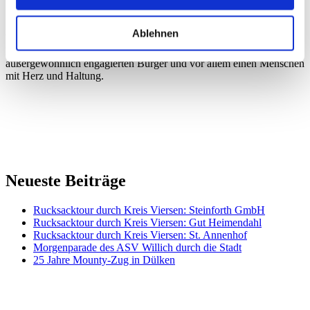
Weggefährten und Unterstützer, die jetzt um ihn trauern.
Ich werde Udo Schiefner immer in ganz besonderer Erinnerung
Ablehnen
behalten und verneige mich in Anerkennung und Respekt vor seiner
Lebensleistung. Unser Kreis Viersen verliert mit ihm einen
außergewöhnlich engagierten Bürger und vor allem einen Menschen
mit Herz und Haltung.
Neueste Beiträge
Rucksacktour durch Kreis Viersen: Steinforth GmbH
Rucksacktour durch Kreis Viersen: Gut Heimendahl
Rucksacktour durch Kreis Viersen: St. Annenhof
Morgenparade des ASV Willich durch die Stadt
25 Jahre Mounty-Zug in Dülken