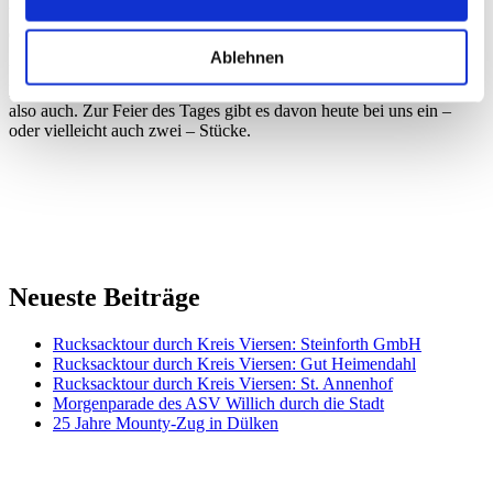
bin dankbar für die Spuren, die sein Denken & Wirken in meinem
eigenen Leben hinterlassen haben.
Ablehnen
Und was hat es mit dem Kuchen auf sich? Das ist Adenauers
Lieblingskuchen – schwedischer Nusskuchen. Geschmack hatte er
also auch. Zur Feier des Tages gibt es davon heute bei uns ein –
oder vielleicht auch zwei – Stücke.
Neueste Beiträge
Rucksacktour durch Kreis Viersen: Steinforth GmbH
Rucksacktour durch Kreis Viersen: Gut Heimendahl
Rucksacktour durch Kreis Viersen: St. Annenhof
Morgenparade des ASV Willich durch die Stadt
25 Jahre Mounty-Zug in Dülken