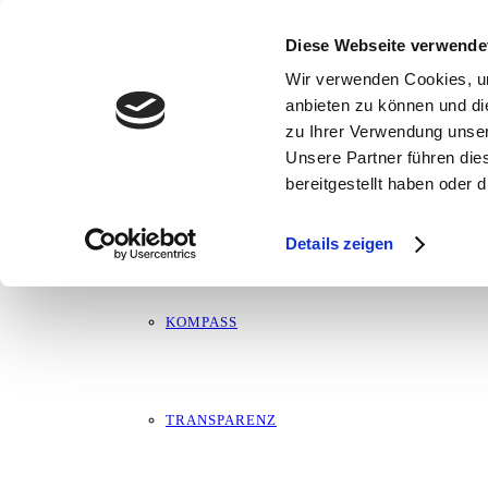
Oktober 28 @ 19:15
ÜBER MICH
19:15 — 20:15
(1h)
Diese Webseite verwende
Dülken
Wir verwenden Cookies, um
anbieten zu können und di
MARTIN
zu Ihrer Verwendung unser
Unsere Partner führen die
bereitgestellt haben oder
Impressum
LEBENSLAUF
Datenschutz
Details zeigen
Haftungsausschluss
KOMPASS
TRANSPARENZ