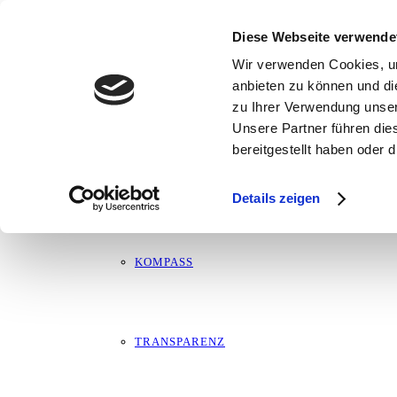
Januar 19 @ 19:00
ÜBER MICH
19:00 — 20:00
(1h)
Diese Webseite verwende
Kempen
Wir verwenden Cookies, um
anbieten zu können und di
MARTIN
zu Ihrer Verwendung unser
Unsere Partner führen die
bereitgestellt haben oder
Impressum
LEBENSLAUF
Datenschutz
Details zeigen
Haftungsausschluss
KOMPASS
TRANSPARENZ